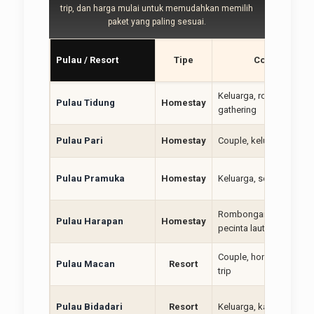
trip, dan harga mulai untuk memudahkan memilih
paket yang paling sesuai.
Pulau / Resort
Tipe
Cocok Untuk
Keluarga, rombongan,
Pulau Tidung
Homestay
gathering
Pulau Pari
Homestay
Couple, keluarga kecil, 
Pulau Pramuka
Homestay
Keluarga, sekolah, outi
Rombongan, private trip
Pulau Harapan
Homestay
pecinta laut
Couple, honeymoon, p
Pulau Macan
Resort
trip
Pulau Bidadari
Resort
Keluarga, kantor, short