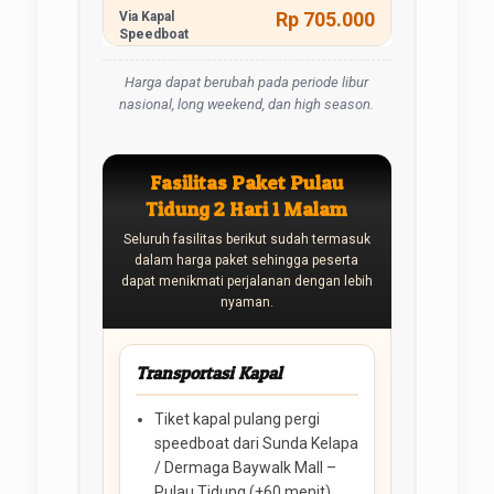
Rp 705.000
Harga dapat berubah pada periode libur
nasional, long weekend, dan high season.
Fasilitas Paket Pulau
Tidung 2 Hari 1 Malam
Seluruh fasilitas berikut sudah termasuk
dalam harga paket sehingga peserta
dapat menikmati perjalanan dengan lebih
nyaman.
Transportasi Kapal
Tiket kapal pulang pergi
speedboat dari Sunda Kelapa
/ Dermaga Baywalk Mall –
Pulau Tidung (±60 menit)