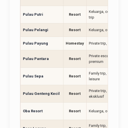
Keluarga, corporate, p
Pulau Putri
Resort
trip
Pulau Pelangi
Resort
Keluarga, outing, santai
Pulau Payung
Homestay
Private trip, keluarga, gr
Private escape, couple,
Pulau Pantara
Resort
premium
Family trip, outing, bea
Pulau Sepa
Resort
leisure
Private trip, keluarga, g
Pulau Genteng Kecil
Resort
eksklusif
Oba Resort
Resort
Keluarga, outing, premi
Family trip, company tri