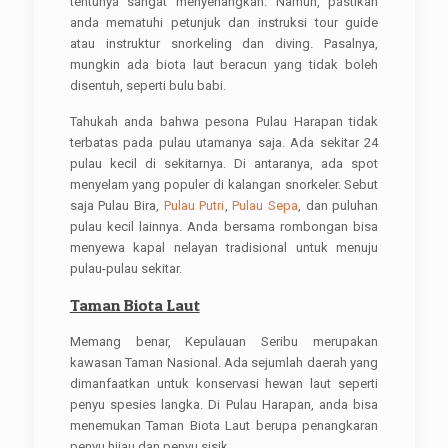
tentunya sangat menyenangkan. Namun, pastikan
anda mematuhi petunjuk dan instruksi tour guide
atau instruktur snorkeling dan diving. Pasalnya,
mungkin ada biota laut beracun yang tidak boleh
disentuh, seperti bulu babi.
Tahukah anda bahwa pesona Pulau Harapan tidak
terbatas pada pulau utamanya saja. Ada sekitar 24
pulau kecil di sekitarnya. Di antaranya, ada spot
menyelam yang populer di kalangan snorkeler. Sebut
saja Pulau Bira,
Pulau Putri
,
Pulau Sepa
, dan puluhan
pulau kecil lainnya. Anda bersama rombongan bisa
menyewa kapal nelayan tradisional untuk menuju
pulau-pulau sekitar.
Taman Biota Laut
Memang benar, Kepulauan Seribu merupakan
kawasan Taman Nasional. Ada sejumlah daerah yang
dimanfaatkan untuk konservasi hewan laut seperti
penyu spesies langka. Di Pulau Harapan, anda bisa
menemukan Taman Biota Laut berupa penangkaran
penyu hijau dan penyu sisik.