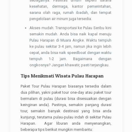
sebagainya. Fasilitas umum seperti sarana
kesehatan, dermaga, kantor pemerintahan,
sarana olah raga, rumah ibadah, dan tempat
pengelolaan air minum juga tersedia.
Akses mudah. Transportasi ke Pulau Seribu kini
semakin mudah. Anda bisa naik kapal menuju
Pulau Harapan di Muara Angke. Waktu tempuh
ke pulau sekitar 3-4 jam, namun jika ingin lebih
cepat, anda bisa naik speedboat dengan waktu
tempuh 1-2 jam. Bagaimana dengan
ongkosnya? Jangan khawatir, pasti terjangkau.
Tips Menikmati Wisata Pulau Harapan
Paket Tour Pulau Harapan biasanya tersedia dalam
dua pilihan, yakni paket tour one-day atau paket tour
bermalam di pulau (durasi bisa disesuaikan dengan
keinginan anda). Pastinya, semakin panjang durasi
tour, semakin banyak destinasi yang bisa anda
kunjungi, terutama pulau-pulau indah di sekitar Pulau
Harapan. Agar liburan anda menyenangkan,
beberapa tips berikut mungkin membantu: