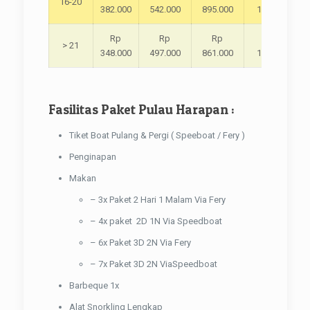
16-20
382.000
542.000
895.000
1.055.000
Rp
Rp
Rp
Rp
> 21
348.000
497.000
861.000
1.010.000
Fasilitas Paket Pulau Harapan :
Tiket Boat Pulang & Pergi ( Speeboat / Fery )
Penginapan
Makan
– 3x Paket 2 Hari 1 Malam Via Fery
– 4x paket 2D 1N Via Speedboat
– 6x Paket 3D 2N Via Fery
– 7x Paket 3D 2N ViaSpeedboat
Barbeque 1x
Alat Snorkling Lengkap