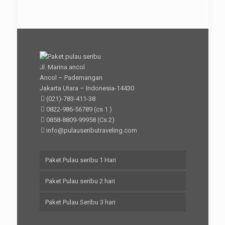
Jl. Marina ancol
Ancol – Pademangan
Jakarta Utara – Indonesia-14430
(021)-783-411-38
0822-986-56789
(cs 1 )
0858-8809-99958
(Cs 2)
info@pulauseributraveling.com
Paket Pulau seribu 1 Hari
Paket Pulau seribu 2 hari
Paket Pulau Seribu 3 hari