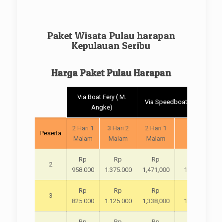
Paket Wisata Pulau harapan
Kepulauan Seribu
Harga Paket Pulau Harapan
Via Boat Fery ( M.
Via Speedboat ( ancol )
Angke)
2 Hari 1
3 Hari 2
2 Hari 1
3 Hari 2
Peserta
Malam
Malam
Malam
Malam
Rp
Rp
Rp
Rp
2
958.000
1.375.000
1,471,000
1,888,000
Rp
Rp
Rp
Rp
3
825.000
1.125.000
1,338,000
1.638.000
Rp
Rp
Rp