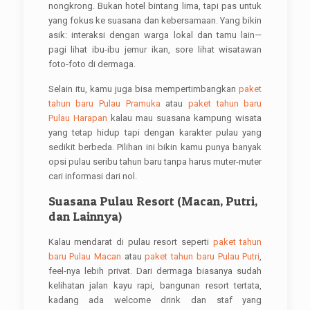
nongkrong. Bukan hotel bintang lima, tapi pas untuk
yang fokus ke suasana dan kebersamaan. Yang bikin
asik: interaksi dengan warga lokal dan tamu lain—
pagi lihat ibu-ibu jemur ikan, sore lihat wisatawan
foto-foto di dermaga.
Selain itu, kamu juga bisa mempertimbangkan
paket
tahun baru Pulau Pramuka
atau
paket tahun baru
Pulau Harapan
kalau mau suasana kampung wisata
yang tetap hidup tapi dengan karakter pulau yang
sedikit berbeda. Pilihan ini bikin kamu punya banyak
opsi pulau seribu tahun baru tanpa harus muter-muter
cari informasi dari nol.
Suasana Pulau Resort (Macan, Putri,
dan Lainnya)
Kalau mendarat di pulau resort seperti
paket tahun
baru Pulau Macan
atau
paket tahun baru Pulau Putri
,
feel-nya lebih privat. Dari dermaga biasanya sudah
kelihatan jalan kayu rapi, bangunan resort tertata,
kadang ada welcome drink dan staf yang