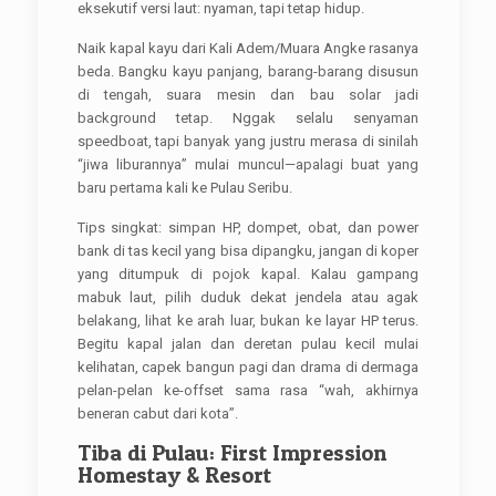
eksekutif versi laut: nyaman, tapi tetap hidup.
Naik kapal kayu dari Kali Adem/Muara Angke rasanya
beda. Bangku kayu panjang, barang-barang disusun
di tengah, suara mesin dan bau solar jadi
background tetap. Nggak selalu senyaman
speedboat, tapi banyak yang justru merasa di sinilah
“jiwa liburannya” mulai muncul—apalagi buat yang
baru pertama kali ke Pulau Seribu.
Tips singkat: simpan HP, dompet, obat, dan power
bank di tas kecil yang bisa dipangku, jangan di koper
yang ditumpuk di pojok kapal. Kalau gampang
mabuk laut, pilih duduk dekat jendela atau agak
belakang, lihat ke arah luar, bukan ke layar HP terus.
Begitu kapal jalan dan deretan pulau kecil mulai
kelihatan, capek bangun pagi dan drama di dermaga
pelan-pelan ke-offset sama rasa “wah, akhirnya
beneran cabut dari kota”.
Tiba di Pulau: First Impression
Homestay & Resort