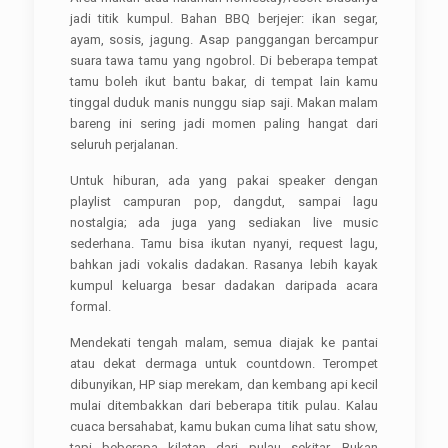
jadi titik kumpul. Bahan BBQ berjejer: ikan segar,
ayam, sosis, jagung. Asap panggangan bercampur
suara tawa tamu yang ngobrol. Di beberapa tempat
tamu boleh ikut bantu bakar, di tempat lain kamu
tinggal duduk manis nunggu siap saji. Makan malam
bareng ini sering jadi momen paling hangat dari
seluruh perjalanan.
Untuk hiburan, ada yang pakai speaker dengan
playlist campuran pop, dangdut, sampai lagu
nostalgia; ada juga yang sediakan live music
sederhana. Tamu bisa ikutan nyanyi, request lagu,
bahkan jadi vokalis dadakan. Rasanya lebih kayak
kumpul keluarga besar dadakan daripada acara
formal.
Mendekati tengah malam, semua diajak ke pantai
atau dekat dermaga untuk countdown. Terompet
dibunyikan, HP siap merekam, dan kembang api kecil
mulai ditembakkan dari beberapa titik pulau. Kalau
cuaca bersahabat, kamu bukan cuma lihat satu show,
tapi beberapa kilatan dari pulau sekitar. Bukan