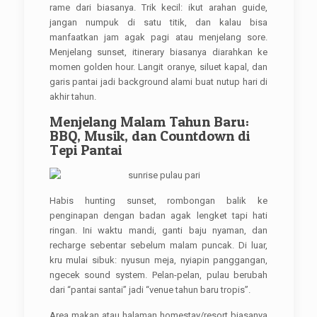
rame dari biasanya. Trik kecil: ikut arahan guide,
jangan numpuk di satu titik, dan kalau bisa
manfaatkan jam agak pagi atau menjelang sore.
Menjelang sunset, itinerary biasanya diarahkan ke
momen golden hour. Langit oranye, siluet kapal, dan
garis pantai jadi background alami buat nutup hari di
akhir tahun.
Menjelang Malam Tahun Baru:
BBQ, Musik, dan Countdown di
Tepi Pantai
Habis hunting sunset, rombongan balik ke
penginapan dengan badan agak lengket tapi hati
ringan. Ini waktu mandi, ganti baju nyaman, dan
recharge sebentar sebelum malam puncak. Di luar,
kru mulai sibuk: nyusun meja, nyiapin panggangan,
ngecek sound system. Pelan-pelan, pulau berubah
dari “pantai santai” jadi “venue tahun baru tropis”.
Area makan atau halaman homestay/resort biasanya