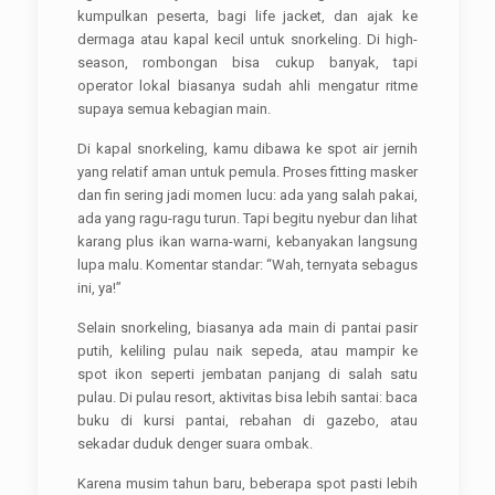
kumpulkan peserta, bagi life jacket, dan ajak ke
dermaga atau kapal kecil untuk snorkeling. Di high-
season, rombongan bisa cukup banyak, tapi
operator lokal biasanya sudah ahli mengatur ritme
supaya semua kebagian main.
Di kapal snorkeling, kamu dibawa ke spot air jernih
yang relatif aman untuk pemula. Proses fitting masker
dan fin sering jadi momen lucu: ada yang salah pakai,
ada yang ragu-ragu turun. Tapi begitu nyebur dan lihat
karang plus ikan warna-warni, kebanyakan langsung
lupa malu. Komentar standar: “Wah, ternyata sebagus
ini, ya!”
Selain snorkeling, biasanya ada main di pantai pasir
putih, keliling pulau naik sepeda, atau mampir ke
spot ikon seperti jembatan panjang di salah satu
pulau. Di pulau resort, aktivitas bisa lebih santai: baca
buku di kursi pantai, rebahan di gazebo, atau
sekadar duduk denger suara ombak.
Karena musim tahun baru, beberapa spot pasti lebih