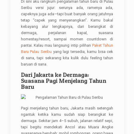
Di sini aku rangkum pengalaman tahun baru di Pulau
Seribu versi jujur: serunya ada, ramenya ada,
capeknya juga ada—tapi buat banyak orang jatuhnya
tetap “capek yang menyenangkan”. Kamu bakal
kebayang alur lengkapnya, dari berangkat di
dermaga, perjalanan kapal, suasana
homestay/resort, sampai momen countdown di
pantai. Kalau mau langsung intip pilihan
Paket Tahun
Baru Pulau Seribu
yang lagi tersedia, kamu bisa cek
di sana, tapi sekarang kita kulik dulu feeling tahun
baruan di sana.
Dari Jakarta ke Dermaga:
Suasana Pagi Menjelang Tahun
Baru
Pagi menjelang tahun baru, Jakarta masih setengah
ngantuk ketika kamu sudah siap berangkat ke
dermaga. Sekitar jam 4–5 subuh, jalanan relatif sepi,
tapi begitu mendekati Ancol atau Muara Angke
suasananya berubah: mobil rombongan, orang bawa