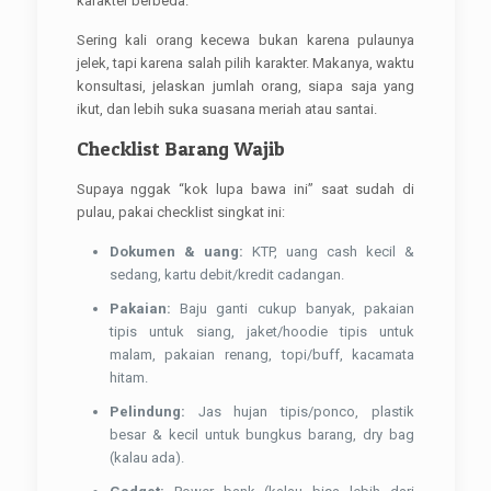
karakter berbeda.
Sering kali orang kecewa bukan karena pulaunya
jelek, tapi karena salah pilih karakter. Makanya, waktu
konsultasi, jelaskan jumlah orang, siapa saja yang
ikut, dan lebih suka suasana meriah atau santai.
Checklist Barang Wajib
Supaya nggak “kok lupa bawa ini” saat sudah di
pulau, pakai checklist singkat ini:
Dokumen & uang:
KTP, uang cash kecil &
sedang, kartu debit/kredit cadangan.
Pakaian:
Baju ganti cukup banyak, pakaian
tipis untuk siang, jaket/hoodie tipis untuk
malam, pakaian renang, topi/buff, kacamata
hitam.
Pelindung:
Jas hujan tipis/ponco, plastik
besar & kecil untuk bungkus barang, dry bag
(kalau ada).