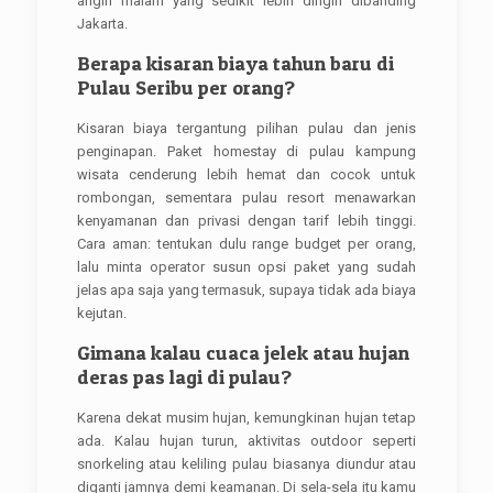
angin malam yang sedikit lebih dingin dibanding
Jakarta.
Berapa kisaran biaya tahun baru di
Pulau Seribu per orang?
Kisaran biaya tergantung pilihan pulau dan jenis
penginapan. Paket homestay di pulau kampung
wisata cenderung lebih hemat dan cocok untuk
rombongan, sementara pulau resort menawarkan
kenyamanan dan privasi dengan tarif lebih tinggi.
Cara aman: tentukan dulu range budget per orang,
lalu minta operator susun opsi paket yang sudah
jelas apa saja yang termasuk, supaya tidak ada biaya
kejutan.
Gimana kalau cuaca jelek atau hujan
deras pas lagi di pulau?
Karena dekat musim hujan, kemungkinan hujan tetap
ada. Kalau hujan turun, aktivitas outdoor seperti
snorkeling atau keliling pulau biasanya diundur atau
diganti jamnya demi keamanan. Di sela-sela itu kamu