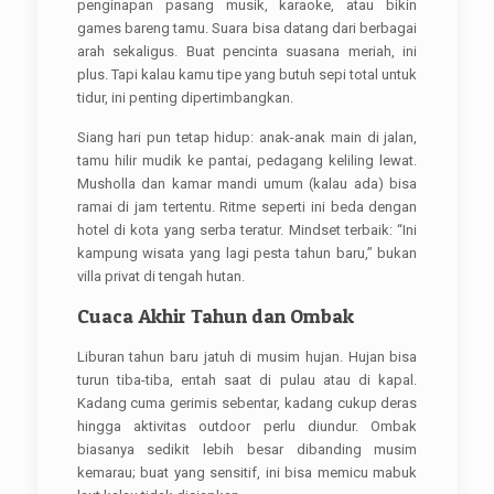
penginapan pasang musik, karaoke, atau bikin
games bareng tamu. Suara bisa datang dari berbagai
arah sekaligus. Buat pencinta suasana meriah, ini
plus. Tapi kalau kamu tipe yang butuh sepi total untuk
tidur, ini penting dipertimbangkan.
Siang hari pun tetap hidup: anak-anak main di jalan,
tamu hilir mudik ke pantai, pedagang keliling lewat.
Musholla dan kamar mandi umum (kalau ada) bisa
ramai di jam tertentu. Ritme seperti ini beda dengan
hotel di kota yang serba teratur. Mindset terbaik: “Ini
kampung wisata yang lagi pesta tahun baru,” bukan
villa privat di tengah hutan.
Cuaca Akhir Tahun dan Ombak
Liburan tahun baru jatuh di musim hujan. Hujan bisa
turun tiba-tiba, entah saat di pulau atau di kapal.
Kadang cuma gerimis sebentar, kadang cukup deras
hingga aktivitas outdoor perlu diundur. Ombak
biasanya sedikit lebih besar dibanding musim
kemarau; buat yang sensitif, ini bisa memicu mabuk