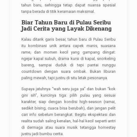
tahun baru, sehingga tetap dapat nuansa spesial
tanpa berada di titik keramaian maksimal.
Biar Tahun Baru di Pulau Seribu
Jadi Cerita yang Layak Dikenang
Kalau ditarik garis besar, tahun baru di Pulau Seribu
itu kombinasi unik antara capek manis, suasana
rame, dan momen kecil yang gampang diingat:
ngejar kapal subuh, drama kursi di kapal, snorkeling
bareng, sampai duduk di tepi pantai nunggu
countdown dengan suara ombak. Bukan liburan
paling mewah, tapi justru di situ letak pesonanya.
Supaya jatuhnya “wah seru juga ya” dan bukan “kok
gini sih”, kuncinya tiga: pilih pulau yang sesuai
karakter, siap dengan kondisi high-season (ramai,
sedikit bising, cuaca bisa berubah), dan jangan pelit
cari info sebelum berangkat. Begitu ekspektasi dan
realita sudah saling kenalan, hal-hal kecil seperti antri
di dermaga atau suara musik tetangga homestay
justru jadi bumbu cerita.