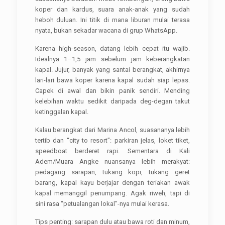
koper dan kardus, suara anak-anak yang sudah
heboh duluan. Ini titik di mana liburan mulai terasa
nyata, bukan sekadar wacana di grup WhatsApp.
Karena high-season, datang lebih cepat itu wajib.
Idealnya 1–1,5 jam sebelum jam keberangkatan
kapal. Jujur, banyak yang santai berangkat, akhirnya
lari-lari bawa koper karena kapal sudah siap lepas.
Capek di awal dan bikin panik sendiri. Mending
kelebihan waktu sedikit daripada deg-degan takut
ketinggalan kapal.
Kalau berangkat dari Marina Ancol, suasananya lebih
tertib dan “city to resort”: parkiran jelas, loket tiket,
speedboat berderet rapi. Sementara di Kali
Adem/Muara Angke nuansanya lebih merakyat:
pedagang sarapan, tukang kopi, tukang geret
barang, kapal kayu berjajar dengan teriakan awak
kapal memanggil penumpang. Agak riweh, tapi di
sini rasa “petualangan lokal”-nya mulai kerasa.
Tips penting: sarapan dulu atau bawa roti dan minum,