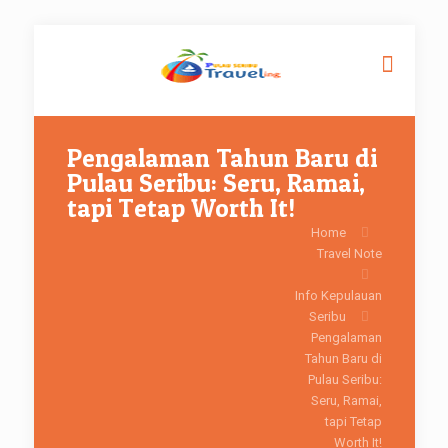
Pengalaman Tahun Baru di
Pulau Seribu: Seru, Ramai,
tapi Tetap Worth It!
Home
Travel Note
Info Kepulauan
Seribu
Pengalaman
Tahun Baru di
Pulau Seribu:
Seru, Ramai,
tapi Tetap
Worth It!