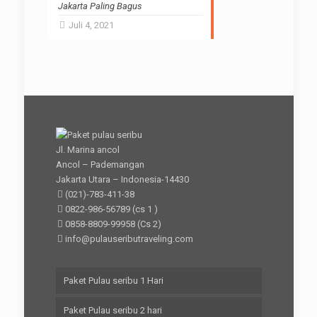
Jakarta Paling Bagus
Juli 4, 2021
Jl. Marina ancol
Ancol – Pademangan
Jakarta Utara – Indonesia-14430
(021)-783-411-38
0822-986-56789
(cs 1 )
0858-8809-99958
(Cs 2)
info@pulauseributraveling.com
Paket Pulau seribu 1 Hari
Paket Pulau seribu 2 hari