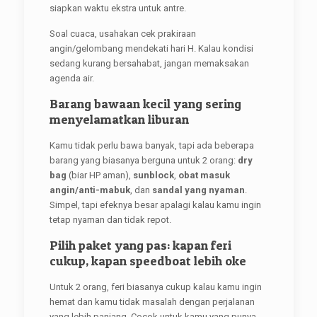
siapkan waktu ekstra untuk antre.
Soal cuaca, usahakan cek prakiraan
angin/gelombang mendekati hari H. Kalau kondisi
sedang kurang bersahabat, jangan memaksakan
agenda air.
Barang bawaan kecil yang sering
menyelamatkan liburan
Kamu tidak perlu bawa banyak, tapi ada beberapa
barang yang biasanya berguna untuk 2 orang:
dry
bag
(biar HP aman),
sunblock
,
obat masuk
angin/anti-mabuk
, dan
sandal yang nyaman
.
Simpel, tapi efeknya besar apalagi kalau kamu ingin
tetap nyaman dan tidak repot.
Pilih paket yang pas: kapan feri
cukup, kapan speedboat lebih oke
Untuk 2 orang, feri biasanya cukup kalau kamu ingin
hemat dan kamu tidak masalah dengan perjalanan
yang lebih panjang. Cocok untuk kamu yang punya