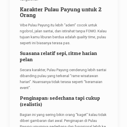
Karakter Pulau Payung untuk 2
Orang
Vibe Pulau Payung itu lebih “adem” cocok untuk
ngobrol, jalan santai, dan istirahat tanpa FOMO. Kalau
tujuan kamu liburan berdua adalah
quality time
, pulau
seperti ini biasanya terasa pas.
Suasana relatif sepi, ritme harian
pelan
Secara karakter, Pulau Payung cenderung lebih santai
dibanding pulau yang terkenal “rame wisatawan
harian”. Nuansanya tidak terasa seperti “keramaian
event”.
Penginapan: sederhana tapi cukup
(realistis)
Bagian ini yang sering bikin orang “kaget” kalau tidak
diberi gambaran dari awal. Penginapan di Pulau
Payung umumnya sederhana dan fungsional lebih ke