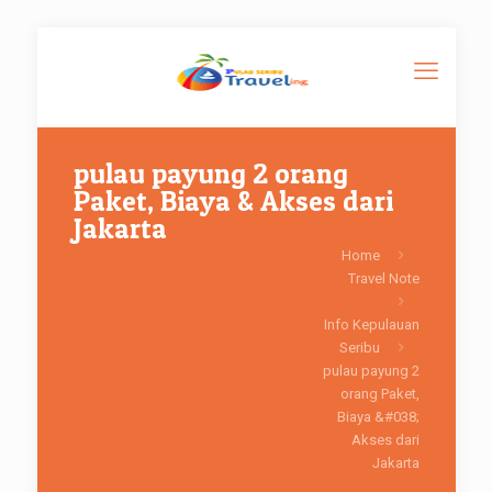
pulau payung 2 orang
Paket, Biaya & Akses dari
Jakarta
Home
Travel Note
Info Kepulauan
Seribu
pulau payung 2
orang Paket,
Biaya &#038;
Akses dari
Jakarta