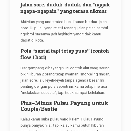
Jalan sore, duduk-duduk, dan “nggak
ngapa-ngapain” yang terasa nikmat
Aktivitas yang underrated buat liburan berdua: jalan
sore. Di pulau yang relatif tenang, jalan pelan sambil
ngobrol biasanya jadi highlight yang tidak kamu
dapat di kota.
Pola “santai tapi tetap puas” (contoh
flow 1 hari)
Biar gampang dibayangin, ini contoh alur yang sering
bikin liburan 2 orang tetap nyaman: snorkeling ringan,
jalan sore, lalu leyeh-leyeh tanpa agenda besar. Ini
penting dengan pola seperti ini, kamu tetap merasa
“melakukan sesuatu”, tapi tidak sampai kelelahan.
Plus–Minus Pulau Payung untuk
Couple/Bestie
Kalau kamu suka pulau yang kalem, Pulau Payung
punya banyak nilai; tapi kalau kamu butuh hiburan