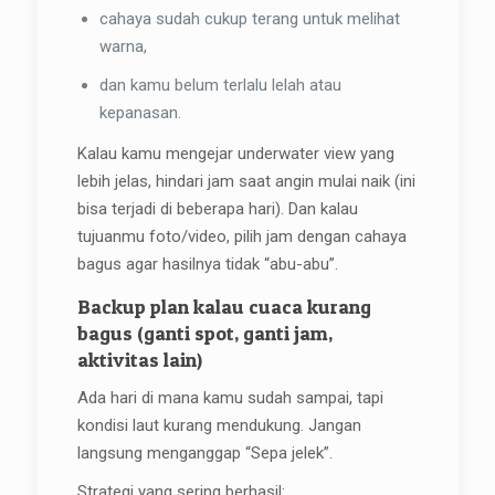
cahaya sudah cukup terang untuk melihat
warna,
dan kamu belum terlalu lelah atau
kepanasan.
Kalau kamu mengejar underwater view yang
lebih jelas, hindari jam saat angin mulai naik (ini
bisa terjadi di beberapa hari). Dan kalau
tujuanmu foto/video, pilih jam dengan cahaya
bagus agar hasilnya tidak “abu-abu”.
Backup plan kalau cuaca kurang
bagus (ganti spot, ganti jam,
aktivitas lain)
Ada hari di mana kamu sudah sampai, tapi
kondisi laut kurang mendukung. Jangan
langsung menganggap “Sepa jelek”.
Strategi yang sering berhasil: