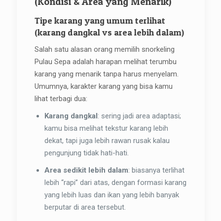
(Kondisi & Area yang Menarik)
Tipe karang yang umum terlihat
(karang dangkal vs area lebih dalam)
Salah satu alasan orang memilih snorkeling
Pulau Sepa adalah harapan melihat terumbu
karang yang menarik tanpa harus menyelam.
Umumnya, karakter karang yang bisa kamu
lihat terbagi dua:
Karang dangkal
: sering jadi area adaptasi;
kamu bisa melihat tekstur karang lebih
dekat, tapi juga lebih rawan rusak kalau
pengunjung tidak hati-hati.
Area sedikit lebih dalam
: biasanya terlihat
lebih “rapi” dari atas, dengan formasi karang
yang lebih luas dan ikan yang lebih banyak
berputar di area tersebut.