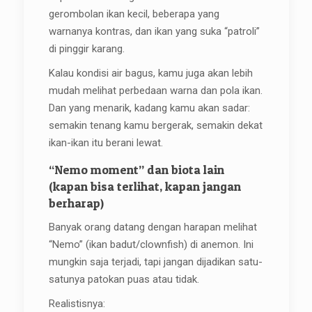
gerombolan ikan kecil, beberapa yang
warnanya kontras, dan ikan yang suka “patroli”
di pinggir karang.
Kalau kondisi air bagus, kamu juga akan lebih
mudah melihat perbedaan warna dan pola ikan.
Dan yang menarik, kadang kamu akan sadar:
semakin tenang kamu bergerak, semakin dekat
ikan-ikan itu berani lewat.
“Nemo moment” dan biota lain
(kapan bisa terlihat, kapan jangan
berharap)
Banyak orang datang dengan harapan melihat
“Nemo” (ikan badut/clownfish) di anemon. Ini
mungkin saja terjadi, tapi jangan dijadikan satu-
satunya patokan puas atau tidak.
Realistisnya: