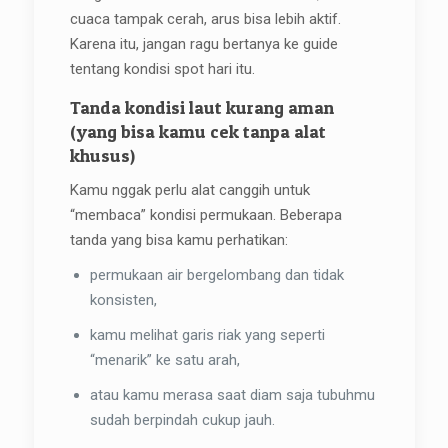
cuaca tampak cerah, arus bisa lebih aktif.
Karena itu, jangan ragu bertanya ke guide
tentang kondisi spot hari itu.
Tanda kondisi laut kurang aman
(yang bisa kamu cek tanpa alat
khusus)
Kamu nggak perlu alat canggih untuk
“membaca” kondisi permukaan. Beberapa
tanda yang bisa kamu perhatikan:
permukaan air bergelombang dan tidak
konsisten,
kamu melihat garis riak yang seperti
“menarik” ke satu arah,
atau kamu merasa saat diam saja tubuhmu
sudah berpindah cukup jauh.