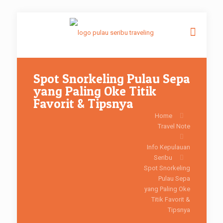
Spot Snorkeling Pulau Sepa
yang Paling Oke Titik
Favorit & Tipsnya
Home
Travel Note
Info Kepulauan
Seribu
Spot Snorkeling
Pulau Sepa
yang Paling Oke
Titik Favorit &
Tipsnya