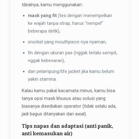
Idealnya, kamu menggunakan:
mask yang fit
(tes dengan menempelkan
ke wajah tanpa strap, harus “nempel”
beberapa detik),
snorkel yang mouthpiece-nya nyaman,
fin dengan ukuran pas (nggak terlalu sempit,
nggak kebesaran),
dan pelampung/life jacket jika kamu belum
yakin stamina.
Kalau kamu pakai kacamata minus, kamu bisa
tanya opsi mask khusus atau solusi yang
biasanya disediakan operator (tidak selalu ada,
jadi bagus ditanyakan dari awal).
Tips napas dan adaptasi (anti panik,
anti kemasukan air)