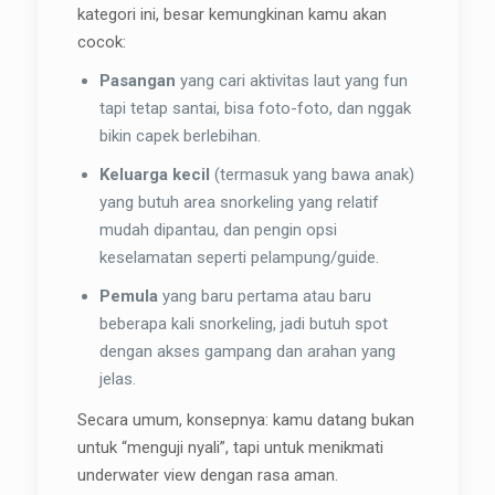
kategori ini, besar kemungkinan kamu akan
cocok:
Pasangan
yang cari aktivitas laut yang fun
tapi tetap santai, bisa foto-foto, dan nggak
bikin capek berlebihan.
Keluarga kecil
(termasuk yang bawa anak)
yang butuh area snorkeling yang relatif
mudah dipantau, dan pengin opsi
keselamatan seperti pelampung/guide.
Pemula
yang baru pertama atau baru
beberapa kali snorkeling, jadi butuh spot
dengan akses gampang dan arahan yang
jelas.
Secara umum, konsepnya: kamu datang bukan
untuk “menguji nyali”, tapi untuk menikmati
underwater view dengan rasa aman.