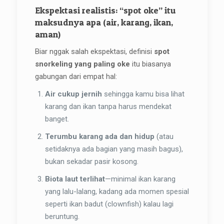
Ekspektasi realistis: “spot oke” itu
maksudnya apa (air, karang, ikan,
aman)
Biar nggak salah ekspektasi, definisi
spot
snorkeling yang paling oke
itu biasanya
gabungan dari empat hal:
Air cukup jernih
sehingga kamu bisa lihat
karang dan ikan tanpa harus mendekat
banget.
Terumbu karang ada dan hidup
(atau
setidaknya ada bagian yang masih bagus),
bukan sekadar pasir kosong.
Biota laut terlihat
—minimal ikan karang
yang lalu-lalang, kadang ada momen spesial
seperti ikan badut (clownfish) kalau lagi
beruntung.