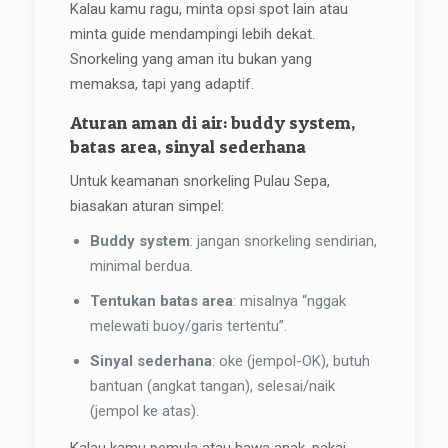
Kalau kamu ragu, minta opsi spot lain atau
minta guide mendampingi lebih dekat.
Snorkeling yang aman itu bukan yang
memaksa, tapi yang adaptif.
Aturan aman di air: buddy system,
batas area, sinyal sederhana
Untuk keamanan snorkeling Pulau Sepa,
biasakan aturan simpel:
Buddy system
: jangan snorkeling sendirian,
minimal berdua.
Tentukan batas area
: misalnya “nggak
melewati buoy/garis tertentu”.
Sinyal sederhana
: oke (jempol-OK), butuh
bantuan (angkat tangan), selesai/naik
(jempol ke atas).