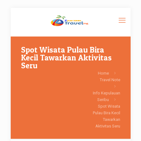
Spot Wisata Pulau Bira
Kecil Tawarkan Aktivitas
Seru
Home
Travel Note
Info Kepulauan
Seribu
Spot Wisata
Pulau Bira Kecil
Tawarkan
Aktivitas Seru