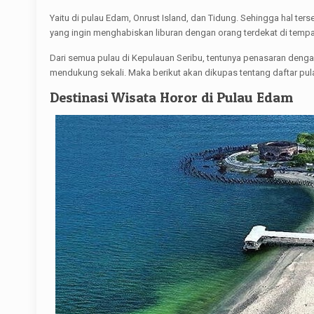
Yaitu di pulau Edam, Onrust Island, dan Tidung. Sehingga hal ter
yang ingin menghabiskan liburan dengan orang terdekat di tempat 
Dari semua pulau di Kepulauan Seribu, tentunya penasaran dengan 
mendukung sekali. Maka berikut akan dikupas tentang daftar pula
Destinasi Wisata Horor di Pulau Edam