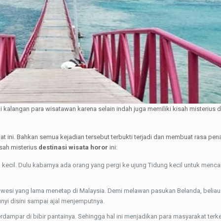
i kalangan para wisatawan karena selain indah juga memiliki kisah misterius 
pat ini. Bahkan semua kejadian tersebut terbukti terjadi dan membuat rasa pen
sah misterius
destinasi wisata horor
ini:
n kecil. Dulu kabarnya ada orang yang pergi ke ujung Tidung kecil untuk mencar
ulawesi yang lama menetap di Malaysia. Demi melawan pasukan Belanda, beli
i disini sampai ajal menjemputnya.
rdampar di bibir pantainya. Sehingga hal ini menjadikan para masyarakat terk