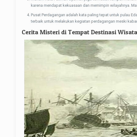
karena mendapat kekuasaan dan memimpin wilayahnya. Maka
Pusat Perdagangan adalah kata paling tepat untuk pulau Ed
terbaik untuk melakukan kegiatan perdagangan meski kabarny
Cerita Misteri di Tempat Destinasi Wisat