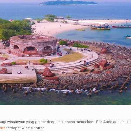
ri bagi wisatawan yang gemar dengan suasana mencekam. Bila Anda adalah sal
arta
terdapat wisata horror.