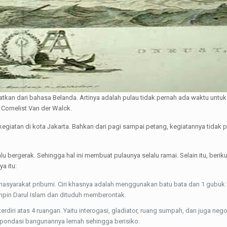
tkan dari bahasa Belanda. Artinya adalah pulau tidak pernah ada waktu untuk 
 Cornelist Van der Walck.
kegiatan di kota Jakarta. Bahkan dari pagi sampai petang, kegiatannya tidak 
lalu bergerak. Sehingga hal ini membuat pulaunya selalu ramai. Selain itu, beriku
a itu:
syarakat pribumi. Ciri khasnya adalah menggunakan batu bata dan 1 gubuk k
mpin Darul Islam dan dituduh memberontak.
rdiri atas 4 ruangan. Yaitu interogasi, gladiator, ruang sumpah, dan juga neg
a pondasi bangunannya lemah sehingga berisiko.