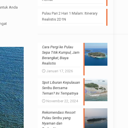
 untuk Anda
Pulau Pari 2 Hari 1 Malam: Itinerary
Realistis 2D1N
angat
Cara Pergi ke Pulau
Sepa Titik Kumpul, Jam
Berangkat, Biaya
Realistis
Januari 17, 2026
Spot Liburan Kepulauan
Seribu Bersama
Teman? Ini Tempatnya
November 22, 2024
Rekomendasi Resort
Pulau Seribu yang
Nyaman dan