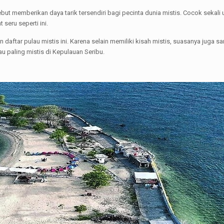
sebut memberikan daya tarik tersendiri bagi pecinta dunia mistis. Cocok sekali
seru seperti ini.
daftar pulau mistis ini. Karena selain memiliki kisah mistis, suasanya juga s
u paling mistis di Kepulauan Seribu.