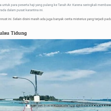
na untuk para peserta haji yang pulang ke Tanah Air. Karena seringkali memba
da dalam pusat karantina ini.
nrust ini. Selain disini masih ada juga banyak cerita misterius yang terjadi pa
Pulau Tidung