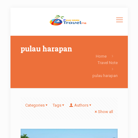
pulau harapan
Home
Travel Note
pulau harapan
Categories
Tags
Authors
Show all