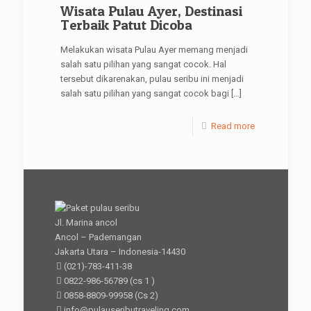
Wisata Pulau Ayer, Destinasi
Terbaik Patut Dicoba
Melakukan wisata Pulau Ayer memang menjadi
salah satu pilihan yang sangat cocok. Hal
tersebut dikarenakan, pulau seribu ini menjadi
salah satu pilihan yang sangat cocok bagi
[…]
Read more
Jl. Marina ancol
Ancol – Pademangan
Jakarta Utara – Indonesia-14430
(021)-783-411-38
0822-986-56789
(cs 1 )
0858-8809-99958
(Cs 2)
info@pulauseributraveling.com