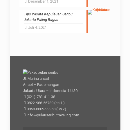
Desember 1, 2021
Tips Wisata Kepulauan Seribu
Jakarta Paling Bagus
Juli 4, 2021
Jl. Marina ancol
Ancol – Pademangan
Jakarta Utara – Indonesia-14430
(021)-783-411-38
0822-986-56789
(cs 1 )
0858-8809-99958
(Cs 2)
info@pulauseributraveling.com