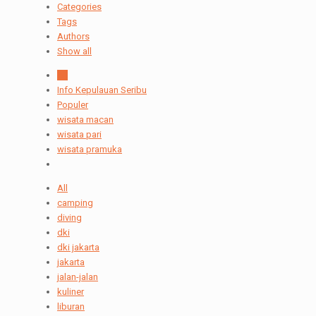
Categories
Tags
Authors
Show all
All
Info Kepulauan Seribu
Populer
wisata macan
wisata pari
wisata pramuka
All
camping
diving
dki
dki jakarta
jakarta
jalan-jalan
kuliner
liburan