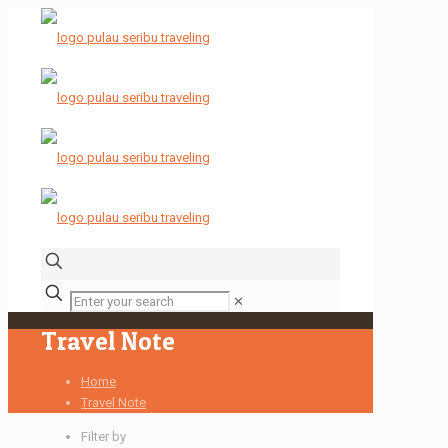
✕
Travel Note
Home
Travel Note
Filter by