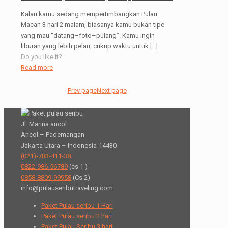
Kalau kamu sedang mempertimbangkan Pulau
Macan 3 hari 2 malam, biasanya kamu bukan tipe
yang mau “datang–foto–pulang”. Kamu ingin
liburan yang lebih pelan, cukup waktu untuk
[…]
Do you like it?
Read more
Prev page
Next page
Jl. Marina ancol
Ancol – Pademangan
Jakarta Utara – Indonesia-14430
(021)-783-411-38
0822-986-56789
(cs 1 )
0858-8809-99958
(Cs 2)
info@pulauseributraveling.com
Paket Pulau seribu 1 Hari
Paket Pulau seribu 2 hari
Paket Pulau Seribu 3 hari