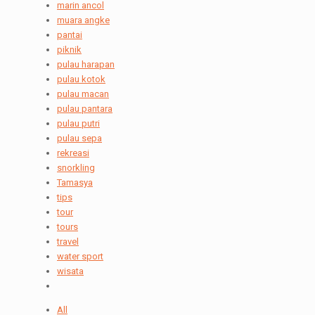
marin ancol
muara angke
pantai
piknik
pulau harapan
pulau kotok
pulau macan
pulau pantara
pulau putri
pulau sepa
rekreasi
snorkling
Tamasya
tips
tour
tours
travel
water sport
wisata
All