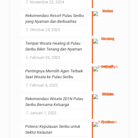
November 22, 2024
Rekomendasi Resort Pulau Seribu
yang Nyaman dan Berkualitas
Oktober 24, 2023
Tempat Wisata Healing di Pulau
Seribu Bikin Tenang dan Nyaman
Februari 26, 2023
Pentingnya Memilih Agen Terbaik
Saat Wisata ke Pulau Seribu
Februari 6, 2022
Rekomendasi Wisata 2D1N Pulau
Seribu Bersama Keluarga
Januari 1, 2022
Potensi Kepulauan Seribu untuk
Sektor Kelautan