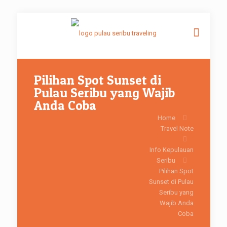
Pilihan Spot Sunset di
Pulau Seribu yang Wajib
Anda Coba
Home
Travel Note
Info Kepulauan
Seribu
Pilihan Spot
Sunset di Pulau
Seribu yang
Wajib Anda
Coba