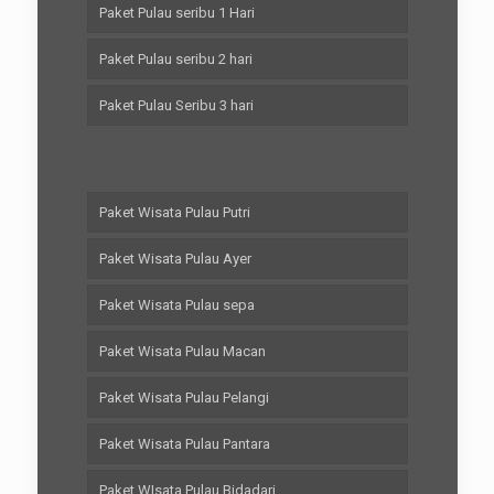
Paket Pulau seribu 1 Hari
Paket Pulau seribu 2 hari
Paket Pulau Seribu 3 hari
Paket Wisata Pulau Putri
Paket Wisata Pulau Ayer
Paket Wisata Pulau sepa
Paket Wisata Pulau Macan
Paket Wisata Pulau Pelangi
Paket Wisata Pulau Pantara
Paket WIsata Pulau Bidadari