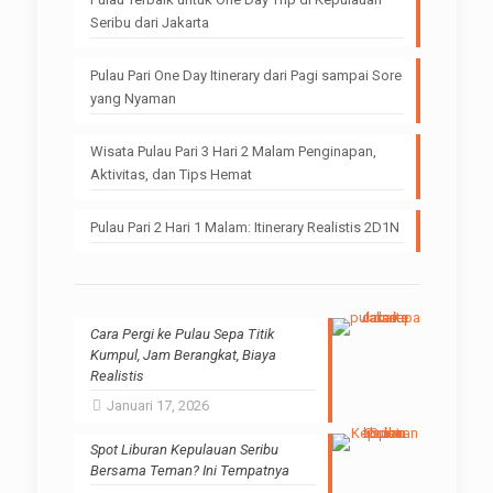
Seribu dari Jakarta
Pulau Pari One Day Itinerary dari Pagi sampai Sore
yang Nyaman
Wisata Pulau Pari 3 Hari 2 Malam Penginapan,
Aktivitas, dan Tips Hemat
Pulau Pari 2 Hari 1 Malam: Itinerary Realistis 2D1N
Cara Pergi ke Pulau Sepa Titik
Kumpul, Jam Berangkat, Biaya
Realistis
Januari 17, 2026
Spot Liburan Kepulauan Seribu
Bersama Teman? Ini Tempatnya