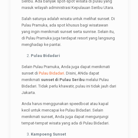
Seribu. Ada banyak spot-spot wisata di pulau yang
masuk wilayah administrasi Kepulauan Seribu Utara.
Salah satunya adalah wisata untuk melihat sunset. Di
Pulau Pramuka, ada spot khusus bagi wisatawan
yang ingin menikmati sunset serta sunrise. Selain itu,
di Pulau Pramuka juga terdapat resort yang langsung
menghadap ke pantai.
Pulau Bidadari
Selain Pulau Pramuka, Anda juga dapat menikmati
sunset di
Pulau Bidadari
. Disini, ANda dapat
menikmati
sunset di Pulau Seribu
melalui Pulau
Bidadari. Tidak perlu khawatir, pulau ini tidak jauh dari
Jakarta.
Anda harus menggunakan speedboat atau kapal
kecil untuk mencapai ke Pulau Bidadari. Selain
menikmati sunset, Anda juga dapat mengunjungi
tempat-tempat wisata yang ada di Pulau Bidadari.
Kampoeng Sunset