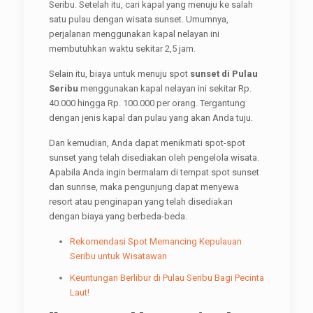
Seribu. Setelah itu, cari kapal yang menuju ke salah
satu pulau dengan wisata sunset. Umumnya,
perjalanan menggunakan kapal nelayan ini
membutuhkan waktu sekitar 2,5 jam.
Selain itu, biaya untuk menuju spot
sunset di Pulau
Seribu
menggunakan kapal nelayan ini sekitar Rp.
40.000 hingga Rp. 100.000 per orang. Tergantung
dengan jenis kapal dan pulau yang akan Anda tuju.
Dan kemudian, Anda dapat menikmati spot-spot
sunset yang telah disediakan oleh pengelola wisata.
Apabila Anda ingin bermalam di tempat spot sunset
dan sunrise, maka pengunjung dapat menyewa
resort atau penginapan yang telah disediakan
dengan biaya yang berbeda-beda.
Rekomendasi Spot Memancing Kepulauan
Seribu untuk Wisatawan
Keuntungan Berlibur di Pulau Seribu Bagi Pecinta
Laut!