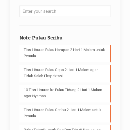
Note Pulau Seribu
Tips Liburan Pulau Harapan 2 Hari 1 Malam untuk
Pemula
Tips Liburan Pulau Sepa 2 Hari 1 Malam agar
Tidak Salah Ekspektasi
10 Tips Liburan ke Pulau Tidung 2 Hari 1 Malam
agar Nyaman
Tips Liburan Pulau Seribu 2 Hari 1 Malam untuk
Pemula
Pulau Terbaik untuk One Day Trip di Kepulauan