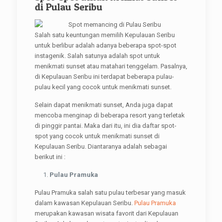
di Pulau Seribu
Salah satu keuntungan memilih Kepulauan Seribu
untuk berlibur adalah adanya beberapa spot-spot
instagenik. Salah satunya adalah spot untuk
menikmati sunset atau matahari tenggelam. Pasalnya,
di Kepulauan Seribu ini terdapat beberapa pulau-
pulau kecil yang cocok untuk menikmati sunset.
Selain dapat menikmati sunset, Anda juga dapat
mencoba menginap di beberapa resort yang terletak
di pinggir pantai. Maka dari itu, ini dia daftar spot-
spot yang cocok untuk menikmati sunset di
Kepulauan Seribu. Diantaranya adalah sebagai
berikut ini :
Pulau Pramuka
Pulau Pramuka salah satu pulau terbesar yang masuk
dalam kawasan Kepulauan Seribu.
Pulau Pramuka
merupakan kawasan wisata favorit dari Kepulauan