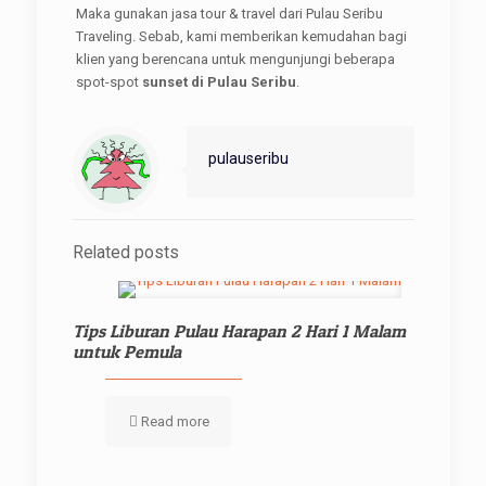
Maka gunakan jasa tour & travel dari Pulau Seribu
Traveling. Sebab, kami memberikan kemudahan bagi
klien yang berencana untuk mengunjungi beberapa
spot-spot
sunset di Pulau Seribu
.
pulauseribu
Related posts
Tips Liburan Pulau Harapan 2 Hari 1 Malam
untuk Pemula
Read more