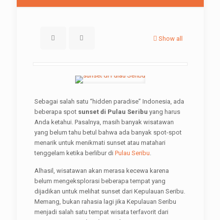
Show all
Sebagai salah satu “hidden paradise” Indonesia, ada
beberapa spot
sunset di Pulau Seribu
yang harus
Anda ketahui. Pasalnya, masih banyak wisatawan
yang belum tahu betul bahwa ada banyak spot-spot
menarik untuk menikmati sunset atau matahari
tenggelam ketika berlibur di
Pulau Seribu
.
Alhasil, wisatawan akan merasa kecewa karena
belum mengeksplorasi beberapa tempat yang
dijadikan untuk melihat sunset dari Kepulauan Seribu.
Memang, bukan rahasia lagi jika Kepulauan Seribu
menjadi salah satu tempat wisata terfavorit dari