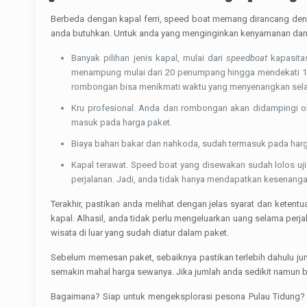
Berbeda dengan kapal ferri, speed boat memang dirancang denga
anda butuhkan. Untuk anda yang menginginkan kenyamanan dan t
Banyak pilihan jenis kapal, mulai dari
speedboat
kapasita
menampung mulai dari 20 penumpang hingga mendekati 180 
rombongan bisa menikmati waktu yang menyenangkan sela
Kru profesional. Anda dan rombongan akan didampingi ol
masuk pada harga paket.
Biaya bahan bakar dan nahkoda, sudah termasuk pada harga
Kapal terawat. Speed boat yang disewakan sudah lolos uj
perjalanan. Jadi, anda tidak hanya mendapatkan kesenang
Terakhir, pastikan anda melihat dengan jelas syarat dan keten
kapal. Alhasil, anda tidak perlu mengeluarkan uang selama per
wisata di luar yang sudah diatur dalam paket.
Sebelum memesan paket, sebaiknya pastikan terlebih dahulu ju
semakin mahal harga sewanya. Jika jumlah anda sedikit namun b
Bagaimana? Siap untuk mengeksplorasi pesona Pulau Tidung? J