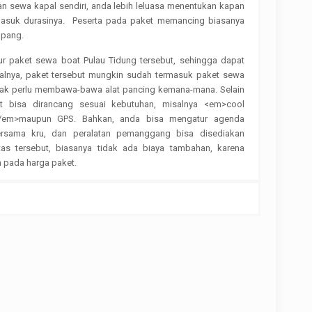
n sewa kapal sendiri, anda lebih leluasa menentukan kapan
asuk durasinya. Peserta pada paket memancing biasanya
mpang.
ur paket sewa boat Pulau Tidung tersebut, sehingga dapat
lnya, paket tersebut mungkin sudah termasuk paket sewa
idak perlu membawa-bawa alat pancing kemana-mana. Selain
boat bisa dirancang sesuai kebutuhan, misalnya <em>cool
 </em>maupun GPS. Bahkan, anda bisa mengatur agenda
rsama kru, dan peralatan pemanggang bisa disediakan
itas tersebut, biasanya tidak ada biaya tambahan, karena
 pada harga paket.