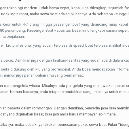
n teknologi modern. Tidak hanya cepat, kapal juga dilengkapi sejumlah fasi
idak ingin repot, maka sewa boat adalah pilihannya. Ada beberapa keunggul
s kecil untuk 4-7 orang hingga
passenger boat
yang dirancang mirip kapal 
penumpang. Passenger Boat kapasitas besar ini dilengkapi sarana seperti 
ma perjalanan.
eh kru profesional yang sudah terbiasa di speed boat terbiasa melihat in
 paket. Demikian juga dengan fasilitas-fasilitas yang sudah ada di dalam k
i serta didukung oleh kru yang profesional. Anda bosa mendapatkan informa
an, namun juga penambahan ilmu yang bermanfaat.
tuan dari pengelola wisata. Misalnya, ada pengelola yang menawarkan paket s
jalanan. Namun biasanya, anda tetap membutuhkan uang, misalnya untuk mencob
mlah peserta dalam rombongan. Dengan demikian, penyedia jasa bisa memilih
oat yang digunakan besar, bisa jadi anda harus membayar lebih mahal.
ika iya, maka sebaiknya lakukan pemesanan paket sewa boat Pulau Tidung