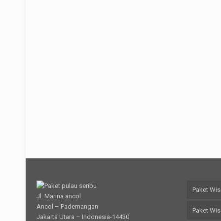
Paket Wisa
Jl. Marina ancol
Ancol – Pademangan
Paket Wis
Jakarta Utara – Indonesia-14430