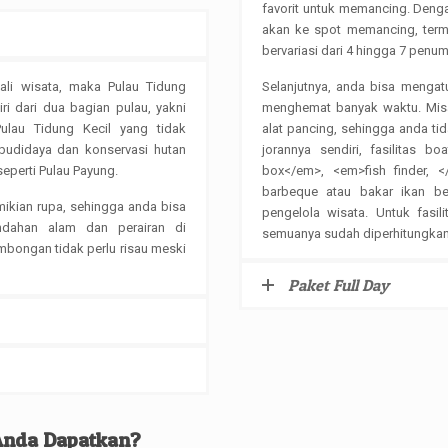
favorit untuk memancing. Denga
akan ke spot memancing, term
bervariasi dari 4 hingga 7 penu
kali wisata, maka Pulau Tidung
Selanjutnya, anda bisa mengat
ri dari dua bagian pulau, yakni
menghemat banyak waktu. Misa
ulau Tidung Kecil yang tidak
alat pancing, sehingga anda t
 budidaya dan konservasi hutan
jorannya sendiri, fasilitas 
seperti Pulau Payung.
box</em>, <em>fish finder,
barbeque atau bakar ikan be
mikian rupa, sehingga anda bisa
pengelola wisata. Untuk fasil
ndahan alam dan perairan di
semuanya sudah diperhitungkan
mbongan tidak perlu risau meski
Paket Full Day
 Anda Dapatkan?