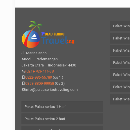
Paket Wisa
Paket Wis
Paket Wis
Jl. Marina ancol
Ancol – Pademangan
Paket Wis
Jakarta Utara – Indonesia-14430
(021)-783-411-38
Paket Wis
0822-986-56789
(cs 1 )
0858-8809-99958
(Cs 2)
Paket Wis
info@pulauseributraveling.com
Paket WIs
Paket Pulau seribu 1 Hari
Paket Pulau seribu 2 hari