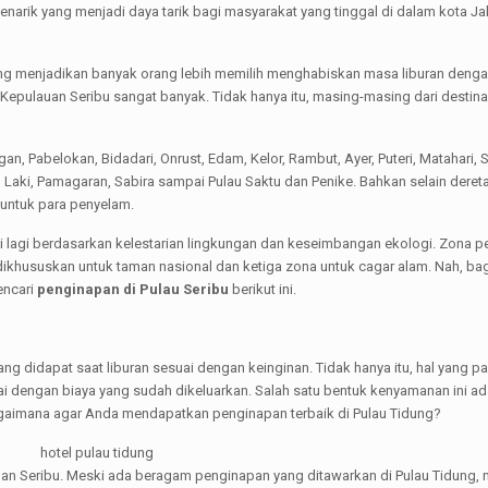
menarik yang menjadi daya tarik bagi masyarakat yang tinggal di dalam kota J
ang menjadikan banyak orang lebih memilih menghabiskan masa liburan deng
 Kepulauan Seribu sangat banyak. Tidak hanya itu, masing-masing dari destina
, Pabelokan, Bidadari, Onrust, Edam, Kelor, Rambut, Ayer, Puteri, Matahari, S
o, Laki, Pamagaran, Sabira sampai Pulau Saktu dan Penike. Bahkan selain deret
 untuk para penyelam.
i lagi berdasarkan kelestarian lingkungan dan keseimbangan ekologi. Zona p
ikhususkan untuk taman nasional dan ketiga zona untuk cagar alam. Nah, ba
encari
penginapan di Pulau Seribu
berikut ini.
 didapat saat liburan sesuai dengan keinginan. Tidak hanya itu, hal yang pa
i dengan biaya yang sudah dikeluarkan. Salah satu bentuk kenyamanan ini ad
agaimana agar Anda mendapatkan penginapan terbaik di Pulau Tidung?
auan Seribu. Meski ada beragam penginapan yang ditawarkan di Pulau Tidung