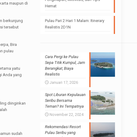
akarta maupun di
Hemat
Pulau Pari 2 Hari 1 Malam: Itinerary
an berkunjung
Realistis 2D1N
si tersebut
erpa, Bira
an pulau
Cara Pergi ke Pulau
Sepa Titik Kumpul, Jam
Berangkat, Biaya
ertama yaitu
Realistis
gi Anda yang
Januari 17, 2026
Spot Liburan Kepulauan
Seribu Bersama
ling diinginkan
Teman? Ini Tempatnya
alah
November 22, 2024
Rekomendasi Resort
Pulau Seribu yang
, namun sudah