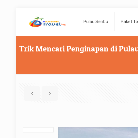
Pulau Seribu
Paket To
Trik Mencari Penginapan di Pula