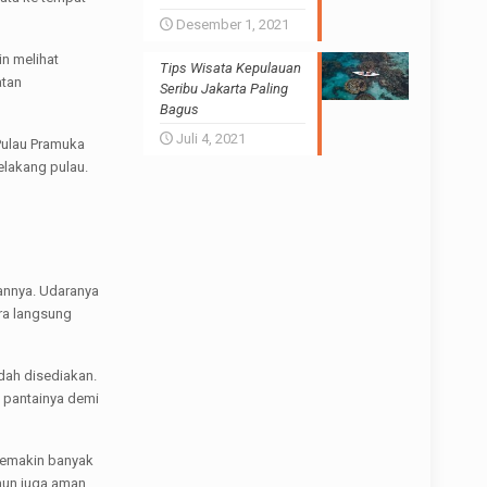
Desember 1, 2021
in melihat
Tips Wisata Kepulauan
atan
Seribu Jakarta Paling
Bagus
Juli 4, 2021
Pulau Pramuka
belakang pulau.
hannya. Udaranya
ra langsung
dah disediakan.
 pantainya demi
semakin banyak
mun juga aman.