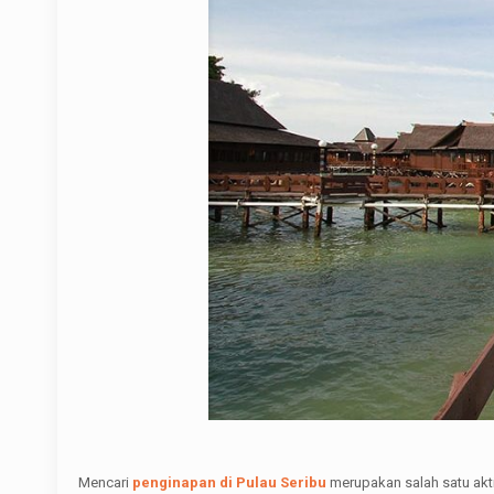
Mencari
penginapan di Pulau Seribu
merupakan salah satu akti