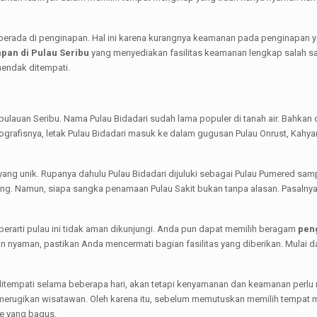
rada di penginapan. Hal ini karena kurangnya keamanan pada penginapan yan
pan di Pulau Seribu
yang menyediakan fasilitas keamanan lengkap salah sa
hendak ditempati.
pulauan Seribu. Nama Pulau Bidadari sudah lama populer di tanah air. Bahkan 
geografisnya, letak Pulau Bidadari masuk ke dalam gugusan Pulau Onrust, Kahya
yang unik. Rupanya dahulu Pulau Bidadari dijuluki sebagai Pulau Pumered samp
orang. Namun, siapa sangka penamaan Pulau Sakit bukan tanpa alasan. Pasalny
erarti pulau ini tidak aman dikunjungi. Anda pun dapat memilih beragam
peng
 nyaman, pastikan Anda mencermati bagian fasilitas yang diberikan. Mulai dar
 ditempati selama beberapa hari, akan tetapi kenyamanan dan keamanan perlu
 merugikan wisatawan. Oleh karena itu, sebelum memutuskan memilih tempat 
e yang bagus.