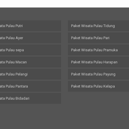
ta Pulau Putri
Paket Wisata Pulau Tidung
ata Pulau Ayer
Paket Wisata Pulau Pari
ata Pulau sepa
Paket Wisata Pulau Pramuka
ata Pulau Macan
Paket Wisata Pulau Harapan
ata Pulau Pelangi
Paket Wisata Pulau Payung
ata Pulau Pantara
Paket Wisata Pulau Kelapa
ata Pulau Bidadari