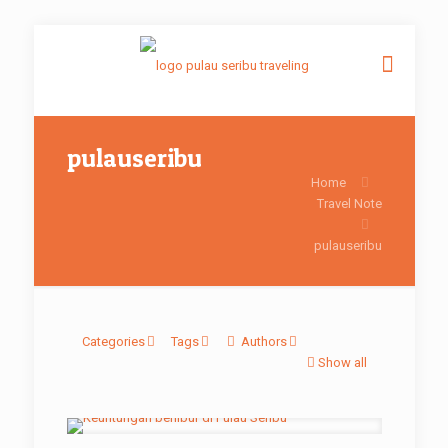
pulauseribu
Home
Travel Note
pulauseribu
Categories
Tags
Authors
Show all