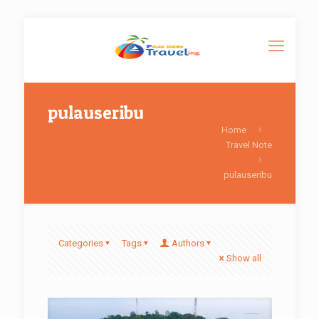
pulauseribu
Home
Travel Note
pulauseribu
Categories
Tags
Authors
Show all