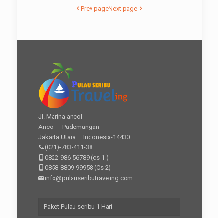
Prev page
Next page
Jl. Marina ancol
Ancol – Pademangan
Jakarta Utara – Indonesia-14430
(021)-783-411-38
0822-986-56789
(cs 1 )
0858-8809-99958
(Cs 2)
info@pulauseributraveling.com
Paket Pulau seribu 1 Hari